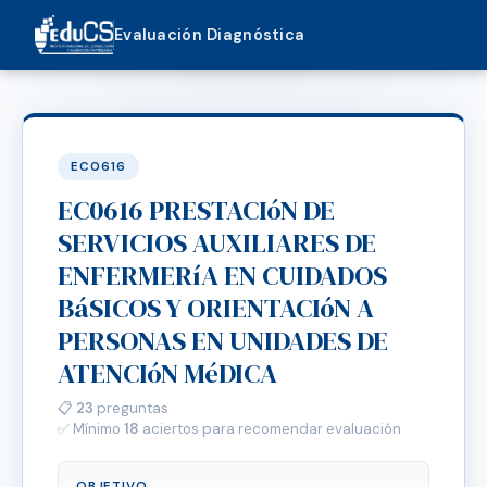
Evaluación Diagnóstica
EC0616
EC0616 PRESTACIóN DE
SERVICIOS AUXILIARES DE
ENFERMERíA EN CUIDADOS
BáSICOS Y ORIENTACIóN A
PERSONAS EN UNIDADES DE
ATENCIóN MéDICA
📋
23
preguntas
✅ Mínimo
18
aciertos para recomendar evaluación
OBJETIVO